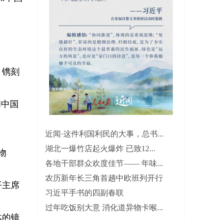
，镌刻
和中国
近闻·这件利国利民的大事，总书...
湖北一爆竹店起火爆炸 已致12...
物
各地干部群众欢度佳节—— 年味...
农历新年长三角首趟中欧班列开行
平主席
习近平手书的四副春联
过年吃饭别大意 消化道异物卡喉...
体的镜