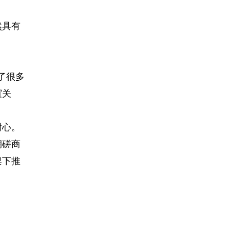
然具有
了很多
谊关
耐心。
期磋商
架下推