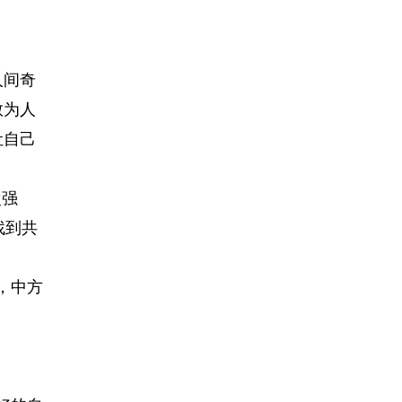
人间奇
敢为人
让自己
次强
找到共
，中方