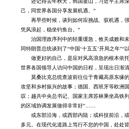
还记得去年秋天，韩国釜山，习近平主席深刻
己，同世界各国分享发展机遇。”
再早些时候，谈到如何应挑战、驭机遇，强调
凭风浪起，稳坐钓鱼台。”
治国理政序列中的轻重缓急，攸关成败和未来
同特朗普总统谈到了“中国‘十五五’开局之年”
做更好的自己，是应对风高浪急的根本依托，
世界各国领导人访问中国的日程，呈现出日渐
莫桑比克总统查波前往位于青藏高原东缘的青
攻坚和乡村振兴的故事；德国、西班牙等欧洲
叹；越共中央总书记、国家主席苏林乘坐高铁列
的区域协调发展做得非常好”……
或东部沿海，或西部内陆；或科技前沿，或村
多元。在现代化道路上笃行不怠的中国，处处皆