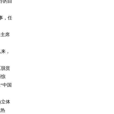
好的自
事，任
平主席
以来，
区脱贫
而惊
“中国
趋立体
成热