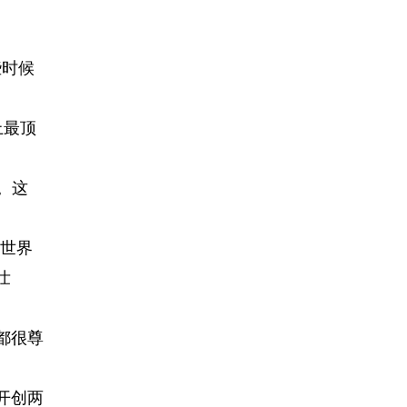
些时候
上最顶
。这
。世界
壮
都很尊
开创两