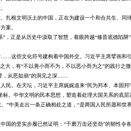
读。
扎根文明沃土的中国，正在为建设一个和合共生、同
国方案。
”，正是从历史中汲取了智慧，着眼跨越“修昔底德陷阱
…这些文化符号建构着中国外交。习近平主席擘画和
局之大，有“不以善小而不为，不以恶小而为之”的践行之
登，从恶如崩”的洞见之深……
民。在天坛，习近平主席娓娓道来“民为邦本、本固邦
坐标。中华文明的民本思想，塑造着处理大国关系的底层
状。”中美走出一条正确相处之道，“是两国人民所愿和世
国的坚实步履已然证明：“千磨万击还坚劲”的韧性令