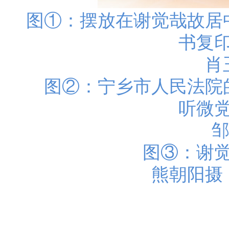
图①：摆放在谢觉哉故居
书复
肖玉
图②：宁乡市人民法院的
听微
邹 
图③：谢觉
熊朝阳摄（